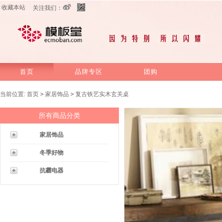
收藏本站
关注我们：
首页
品牌专区
团购
当前位置:
首页
>
家居饰品
>
复古铁艺实木玄关桌
所有商品分类
家居饰品
冬季好物
抗霾电器