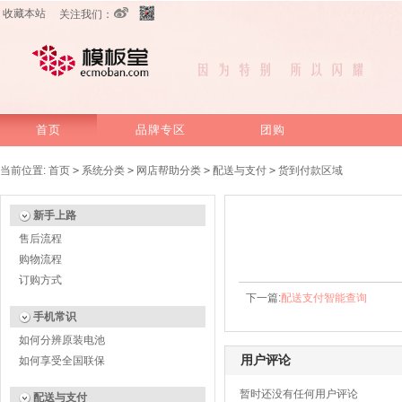
收藏本站
关注我们：
首页
品牌专区
团购
当前位置:
首页
>
系统分类
>
网店帮助分类
>
配送与支付
>
货到付款区域
新手上路
售后流程
购物流程
订购方式
下一篇:
配送支付智能查询
手机常识
如何分辨原装电池
用户评论
如何享受全国联保
暂时还没有任何用户评论
配送与支付